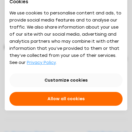
Cookies
We use cookies to personalise content and ads, to
provide social media features and to analyse our
traffic. We also share information about your use
of our site with our social media, advertising and
analytics partners who may combine it with other
Come funziona
information that you’ve provided to them or that
they’ve collected from your use of their services.
Crea utenti con diversi livelli di accesso alla
See our
Privacy Policy
.
Chain dashboard
Aggiungi nuovi hotel alla tua Chain
dashboard, dotandoli facilmente di
Customize cookies
offerte di upselling standardizzate o su
misura.
Crea e attiva offerte e Upgrade di stanze
nell'intera catena o per hotel specifici.
Allow all cookies