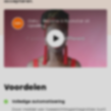
accepteren.
Oaky - Become a Rockstar at
Upselling
Voordelen
Volledige automatisering
Door middel van tweerichtingsintegraties kunt