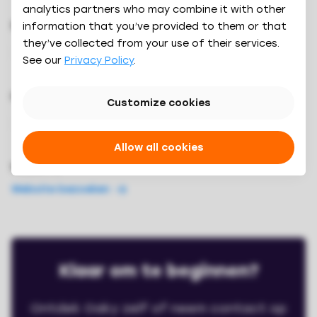
analytics partners who may combine it with other
STATUS
information that you’ve provided to them or that
they’ve collected from your use of their services.
Live
See our
Privacy Policy
.
INTEGRATIE
Customize cookies
2-way
Allow all cookies
WEBSITE
Website bezoeken
Klaar om te beginnen?
Ontdek Oaky zelf of neem contact op