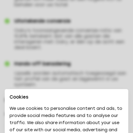
behalen voor uw hotel.
Uitstekende conversie
Oaky’s toonaangevende conversie-ratio van
10,8% betekent dat van alle gasten die
interageren met Oaky, er één op de acht een
deal boekt.
Hands-off benadering
Upsells worden automatisch toegevoegd aan
het profiel van de gast en bijgewerkt in uw
systeem.
Cookies
Over
We use cookies to personalise content and ads, to
CATEGORIE
provide social media features and to analyse our
traffic. We also share information about your use
PMS
of our site with our social media, advertising and