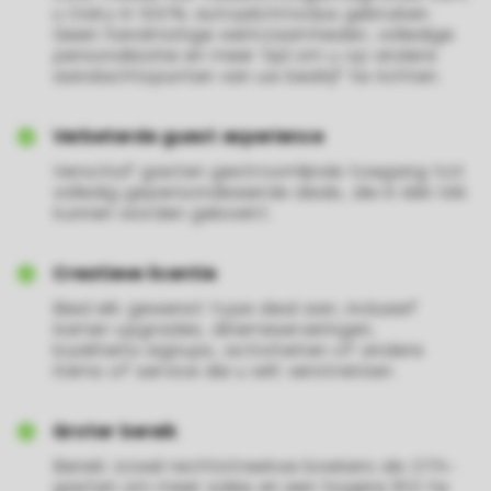
u Oaky in 100% autopilotmodus gebruiken.
Geen handmatige werkzaamheden, volledige
personalisatie en meer tijd om u op andere
aandachtspunten van uw bedrijf te richten.
Verbeterde guest experience
Verschaf gasten gestroomlijnde toegang tot
volledig gepersonaliseerde deals, die in één klik
kunnen worden geboekt.
Creatieve licentie
Bied elk gewenst type deal aan, inclusief
kamer-upgrades, dinerreserveringen,
loyaliteits-signups, activiteiten of andere
items of service die u wilt verstrekken.
Groter bereik
Bereik zowel rechtstreekse boekers als OTA-
gasten om meer sales en een hogere ROI te