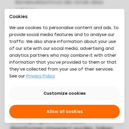
Betriebsablaufstool des Hotels diese
Anfrage.
Cookies
Mit dem Upselling verbundene Aufgaben
We use cookies to personalise content and ads, to
werden den relevanten To-do-Listen im
provide social media features and to analyse our
Betriebsablaufstool hinzugefügt.
traffic. We also share information about your use
of our site with our social media, advertising and
analytics partners who may combine it with other
information that you’ve provided to them or that
„Die Integration Oaky + Hotelkit hat für
they’ve collected from your use of their services.
uns sehr gut funktioniert. Es war ein
See our
Privacy Policy
.
großer Pluspunkt für unsere
Rezeptionsmitarbeiter, dass sie sich
Customize cookies
nicht mehr stets für unterschiedliche
Systeme anmelden mussten. Wir
Allow all cookies
verwenden u. a. Oaky, Hotelkit und
Booking Engine. Bevor diese
Plattformen integriert wurden, haben