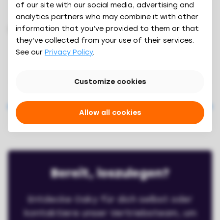
of our site with our social media, advertising and
deiner Marke passt.
analytics partners who may combine it with other
information that you’ve provided to them or that
Sorge für den kettenweiten Zugriff auf
they’ve collected from your use of their services.
Markenvorlagen für all deine Immobilien.
See our
Privacy Policy
.
Customize cookies
Previous feature
Next feature
Allow all cookies
Bereit, loszulegen?
Entdecke Oaky für dich selbst oder
kontaktiere unser Vertriebsteam, um