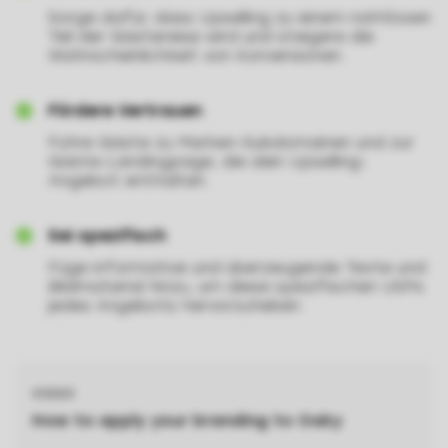
Sorge dafür, dass Upselling zu einem nahtlosen
Teil der Gästereise wird und steigere die
Wahrscheinlichkeit von Konversionen.
Fördere Vertrauen
Führe Gäste zu Marken-Subdomainen und zur
Gäste-Landingpage, die dein Upselling-
Angebot enthalten.
Sei spezifisch
Füge informative und überzeugende Texte und
Bildmaterial hinzu, um diese spezifischen USPs
jedes Angebots hervorzuheben.
VIDEO
How to apply your branding to Oaky