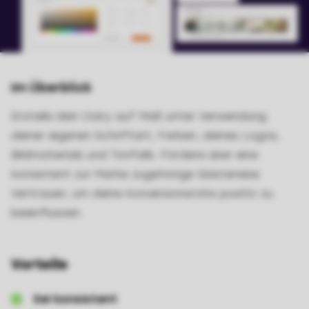
Im Überblick
Erstelle dein Oaky auf Maß unter Verwendung
deiner eigenen Schriftart, Farben, deines Logos,
Bildmaterials und Tonfalls. Fördere über eine
konsistent zur Marke zugehörige Gästereise
Vertrauen, um deine Konversionsrate positiv zu
beeinflussen.
Vorteile
Sei konsistent