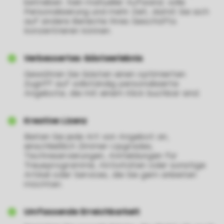
betreiben. Kein manueller Aufwand, volle
Personalisierung und mehr Zeit, damit Sie sich
auf andere Bereiche Ihres Geschäfts
konzentrieren können.
Verbessertes Gästeerlebnis
Gewähren Sie Gästen einen optimierten
Zugriff auf vollständig personalisierte
Angebote, die mit einem Klick buchbar sind.
Kreative Lizenz
Bieten Sie jede Art von Angebot an,
einschließlich Zimmer-Upgrades,
Tischreservierungen, Anmeldungen für
Treueprogramme, Aktivitäten oder sonstige
Artikel oder Services, die Sie gern anbieten
möchten.
Umfassende Erreichbarkeit