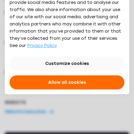
provide social media features and to analyse our
traffic. We also share information about your use
KATEGORIE
of our site with our social media, advertising and
analytics partners who may combine it with other
PMS
information that you’ve provided to them or that
they’ve collected from your use of their services.
STATUS
See our
Privacy Policy
.
Live
Customize cookies
INTEGRATION
Allow all cookies
2-way
WEBSITE
Website besuchen