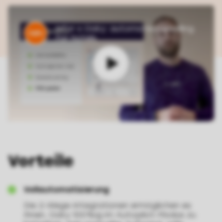
Infor x Oaky: automated upselling
for hotels
Vorteile
Vollautomatisierung
Die 2-Wege-Integrationen ermöglichen es
Ihnen, Oaky 100%ig im Autopilot-Modus zu