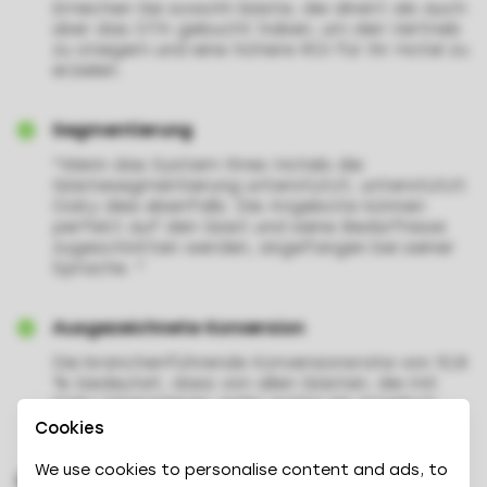
Erreichen Sie sowohl Gäste, die direkt als auch
über das OTA gebucht haben, um den Vertrieb
zu steigern und eine höhere ROI für Ihr Hotel zu
erzielen.
Segmentierung
"Wenn das System Ihres Hotels die
Gästesegmentierung unterstützt, unterstützt
Oaky dies ebenfalls. Die Angebote können
perfekt auf den Gast und seine Bedürfnisse
zugeschnitten werden, angefangen bei seiner
Sprache. "
Ausgezeichnete Konversion
Die branchenführende Konversionsrate von 10,8
% bedeutet, dass von allen Gästen, die mit
Oaky interagieren, jeder achte ein Angebot
bucht.
Cookies
We use cookies to personalise content and ads, to
Über