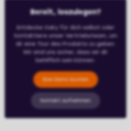
Bereit, loszulegen?
Entdecke Oaky für dich selbst oder
kontaktiere unser Vertriebsteam, um
dir eine Tour des Produkts zu geben.
Wir sind uns sicher, dass wir dir
behilflich sein können.
Eine Demo buchen
Kontakt aufnehmen